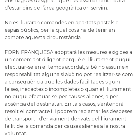
ens hagués designat i que necessàriament haurà
d’estar dins de l’àrea geogràfica on servim.
No es lliuraran comandes en apartats postals o
espais públics, per la qual cosa ha de tenir en
compte aquesta circumstància.
FORN FRANQUESA adoptarà les mesures exigides a
un comerciant diligent perquè el lliurament pugui
efectuar-se en el temps acordat, si bé no assumeix
responsabilitat alguna si això no pot realitzar-se com
a conseqüència que les dades facilitades siguin
falses, inexactes o incompletes o quan el lliurament
no pugui efectuar-se per causes alienes, o per
absència del destinatari. En tals casos, s’entendrà
resolt el contracte i li podrem reclamar les despeses
de transport i d’enviament derivats del lliurament
fallit de la comanda per causes alienes a la nostra
voluntat.