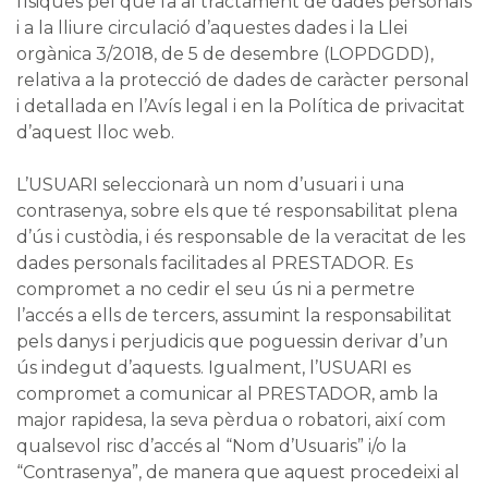
físiques pel que fa al tractament de dades personals
i a la lliure circulació d’aquestes dades i la Llei
orgànica 3/2018, de 5 de desembre (LOPDGDD),
relativa a la protecció de dades de caràcter personal
i detallada en l’Avís legal i en la Política de privacitat
d’aquest lloc web.
L’USUARI seleccionarà un nom d’usuari i una
contrasenya, sobre els que té responsabilitat plena
d’ús i custòdia, i és responsable de la veracitat de les
dades personals facilitades al PRESTADOR. Es
compromet a no cedir el seu ús ni a permetre
l’accés a ells de tercers, assumint la responsabilitat
pels danys i perjudicis que poguessin derivar d’un
ús indegut d’aquests. Igualment, l’USUARI es
compromet a comunicar al PRESTADOR, amb la
major rapidesa, la seva pèrdua o robatori, així com
qualsevol risc d’accés al “Nom d’Usuaris” i/o la
“Contrasenya”, de manera que aquest procedeixi al