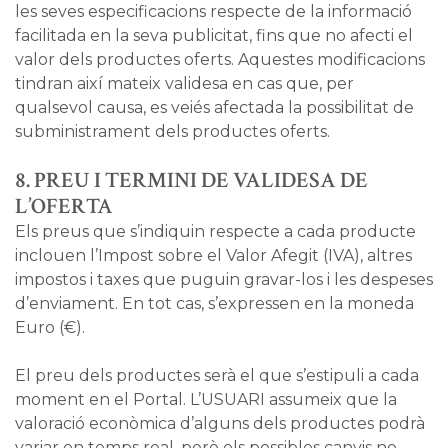
les seves especificacions respecte de la informació
facilitada en la seva publicitat, fins que no afecti el
valor dels productes oferts. Aquestes modificacions
tindran així mateix validesa en cas que, per
qualsevol causa, es veiés afectada la possibilitat de
subministrament dels productes oferts.
8. PREU I TERMINI DE VALIDESA DE
L’OFERTA
Els preus que s’indiquin respecte a cada producte
inclouen l’Impost sobre el Valor Afegit (IVA), altres
impostos i taxes que puguin gravar-los i les despeses
d’enviament. En tot cas, s’expressen en la moneda
Euro (€).
El preu dels productes serà el que s’estipuli a cada
moment en el Portal. L’USUARI assumeix que la
valoració econòmica d’alguns dels productes podrà
variar en temps real, però els possibles canvis no