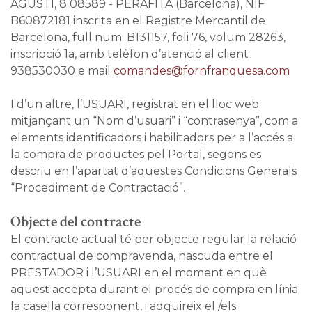
AGUSTI, 8 08589 - PERAFITA (Barcelona), NIF
B60872181 inscrita en el Registre Mercantil de
Barcelona, full num. B131157, foli 76, volum 28263,
inscripció 1a, amb telèfon d’atenció al client
938530030 e mail
comandes@fornfranquesa.com
I d’un altre, l’USUARI, registrat en el lloc web
mitjançant un “Nom d’usuari” i “contrasenya”, com a
elements identificadors i habilitadors per a l’accés a
la compra de productes pel Portal, segons es
descriu en l’apartat d’aquestes Condicions Generals
“Procediment de Contractació”.
Objecte del contracte
El contracte actual té per objecte regular la relació
contractual de compravenda, nascuda entre el
PRESTADOR i l’USUARI en el moment en què
aquest accepta durant el procés de compra en línia
la casella corresponent, i adquireix el /els