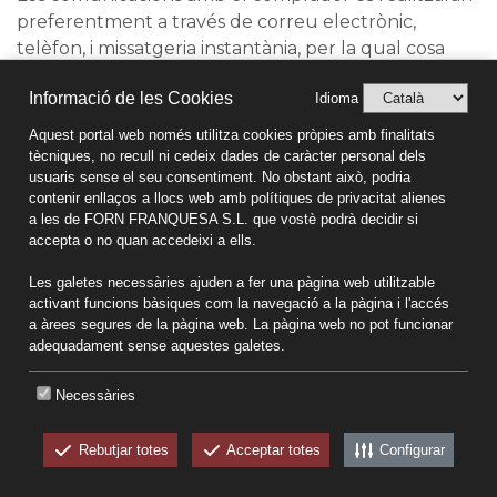
preferentment a través de correu electrònic,
telèfon, i missatgeria instantània, per la qual cosa
haurà de facilitar les dades actuals a cada moment.
Informació de les Cookies
Idioma
Això sense perjudici d’utilitzar altres mitjans de
contacti que s’hagin facilitat.
Aquest portal web només utilitza cookies pròpies amb finalitats
tècniques, no recull ni cedeix dades de caràcter personal dels
usuaris sense el seu consentiment. No obstant això, podria
L’USUARI s’obliga a presentar dades verídiques,
contenir enllaços a llocs web amb polítiques de privacitat alienes
exactes, actuals i completes sobre la seva identitat
a les de FORN FRANQUESA S.L. que vostè podrà decidir si
personal i lloc de lliurament i a actualitzar aquestes
accepta o no quan accedeixi a ells.
dades per a assegurar la seva exactitud, actualitat i
Les galetes necessàries ajuden a fer una pàgina web utilitzable
totalitat.
activant funcions bàsiques com la navegació a la pàgina i l'accés
a àrees segures de la pàgina web. La pàgina web no pot funcionar
L’USUARI és responsable de la seguretat i custòdia
adequadament sense aquestes galetes.
de la contrasenya que li adjudica el PRESTADOR,
qui no assumeix cap responsabilitat per l’ús no
Necessàries
autoritzat de contrasenyes fins no ser degudament
informat per l’USUARI de la seva pèrdua, robatori,
Rebutjar totes
Acceptar totes
Configurar
CKEW
manipulació o qualsevol altra incidència que obligui
cookies