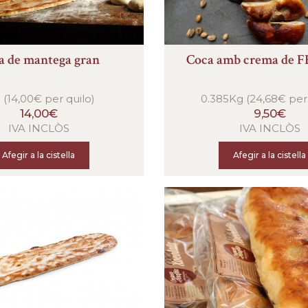
a de mantega gran
Coca amb crema de 
 (14,00€ per quilo)
0.385Kg (24,68€ per 
14,00€
9,50€
IVA INCLÒS
IVA INCLÒS
Afegir a la cistella
Afegir a la cistella