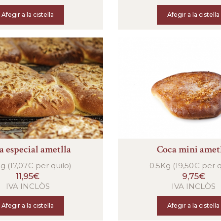
Afegir a la cistella
Afegir a la cistella
a especial ametlla
Coca mini amet
g (17,07€ per quilo)
0.5Kg (19,50€ per q
11,95€
9,75€
IVA INCLÒS
IVA INCLÒS
Afegir a la cistella
Afegir a la cistella