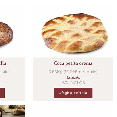
lla
Coca petita crema
quilo)
0.85Kg (15,24€ per quilo)
12,95€
IVA INCLÒS
Afegir a la cistella