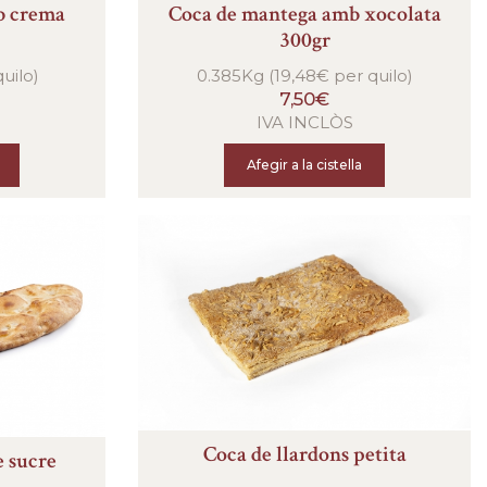
b crema
Coca de mantega amb xocolata
300gr
uilo)
0.385Kg (19,48€ per quilo)
7,50€
IVA INCLÒS
Afegir a la cistella
Coca de llardons petita
e sucre