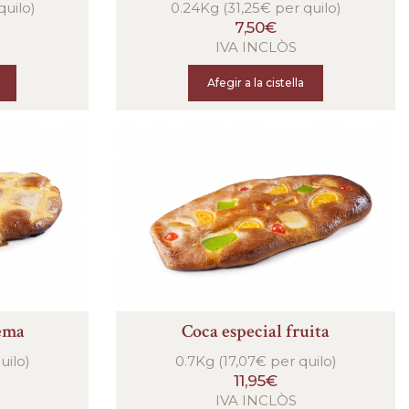
quilo)
0.24Kg (31,25€ per quilo)
7,50€
IVA INCLÒS
Afegir a la cistella
rema
Coca especial fruita
uilo)
0.7Kg (17,07€ per quilo)
11,95€
IVA INCLÒS