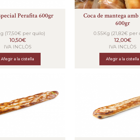
pecial Perafita 600gr
Coca de mantega amb 
600gr
g (17,50€ per quilo)
0.55Kg (21,82€ per 
10,50€
12,00€
IVA INCLÒS
IVA INCLÒS
Afegir a la cistella
Afegir a la cistella