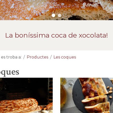
La boníssima coca de xocolata!
es troba a:
Productes
Les coques
oques