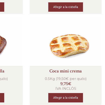
Afegir a la cistella
lla
Coca mini crema
uilo)
0.5Kg (19,50€ per quilo)
9,75€
IVA INCLÒS
Afegir a la cistella