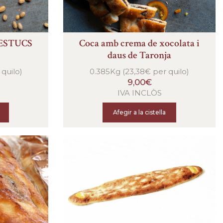
FESTUCS
Coca amb crema de xocolata i
daus de Taronja
quilo)
0.385Kg (23,38€ per quilo)
9,00€
IVA INCLÒS
Afegir a la cistella