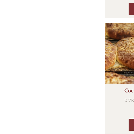
Coc
0.7K