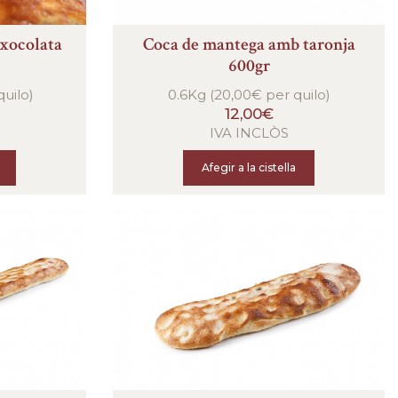
xocolata
Coca de mantega amb taronja
600gr
quilo)
0.6Kg (20,00€ per quilo)
12,00€
IVA INCLÒS
Afegir a la cistella