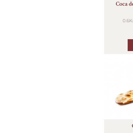
Coca d
0.6K