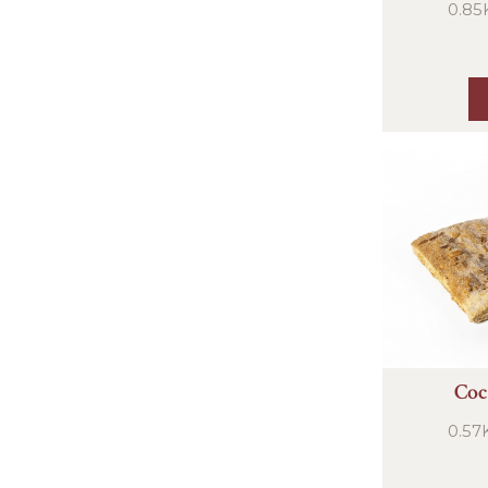
0.85K
Coc
0.57K