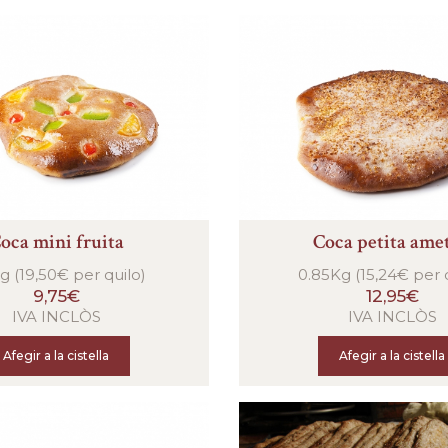
oca mini fruita
Coca petita amet
g (19,50€ per quilo)
0.85Kg (15,24€ per 
9,75€
12,95€
IVA INCLÒS
IVA INCLÒS
Afegir a la cistella
Afegir a la cistella