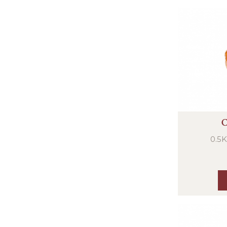
C
0.5K