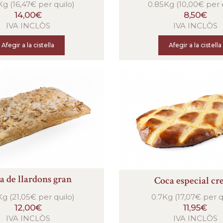
g (16,47€ per quilo)
0.85Kg (10,00€ per 
14,00€
8,50€
IVA INCLÒS
IVA INCLÒS
Afegir a la cistella
Afegir a la cistella
a de llardons gran
Coca especial c
g (21,05€ per quilo)
0.7Kg (17,07€ per q
12,00€
11,95€
IVA INCLÒS
IVA INCLÒS