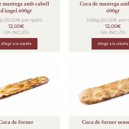
e mantega amb cabell
Coca de mantega am
d'àngel 600gr
600gr
g (20,00€ per quilo)
0.6Kg (20,00€ per q
12,00€
12,00€
IVA INCLÒS
IVA INCLÒS
Afegir a la cistella
Afegir a la cistella
Coca de forner
Coca de forner sens