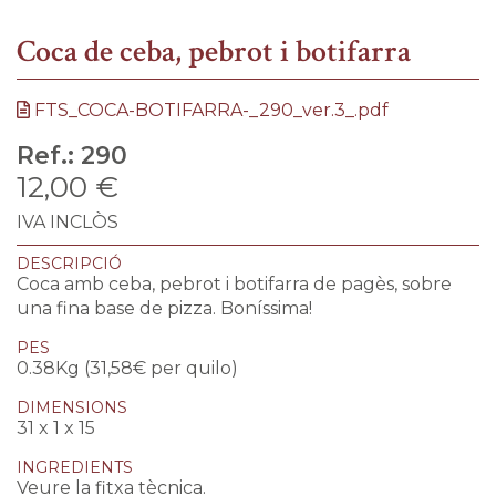
Coca de ceba, pebrot i botifarra
FTS_COCA-BOTIFARRA-_290_ver.3_.pdf
Ref.:
290
12,00 €
IVA INCLÒS
DESCRIPCIÓ
Coca amb ceba, pebrot i botifarra de pagès, sobre
una fina base de pizza. Boníssima!
PES
0.38Kg (31,58€ per quilo)
DIMENSIONS
31 x 1 x 15
INGREDIENTS
Veure la fitxa tècnica.